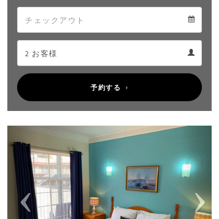
Arrival
Departure
calendar
Departure
Guests
calendar
Guests
calendar
予約する
Previous
Next