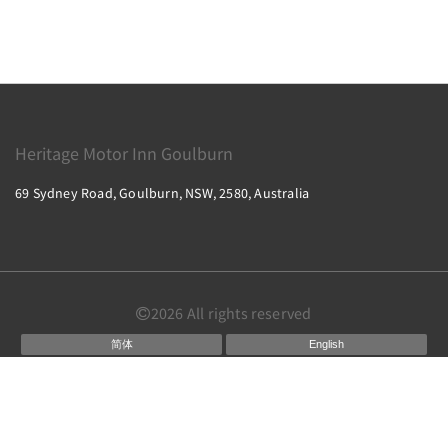
Heritage Motor Inn Goulburn
69 Sydney Road, Goulburn, NSW, 2580, Australia
2026
All rights reserved
简体
English
Français
Deutsch
日本語
ไทย
Powered by
Canvas